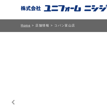
Home
>
店舗情報
> コパン富山店