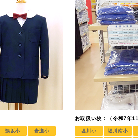
お取扱い校：（令和7年1
鵜坂小
岩瀬小
堀川小
堀川南小