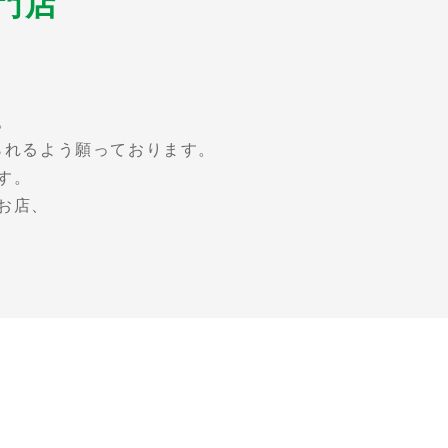
門店
。
られるよう願っております。
す。
お店、