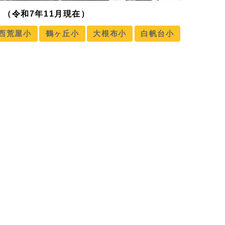
（令和7年11月現在）
西荒屋小
鶴ヶ丘小
大根布小
白帆台小