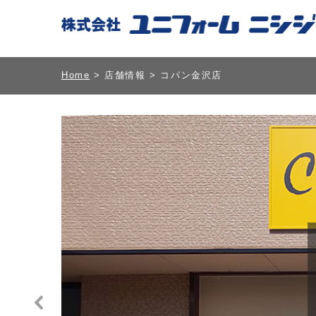
Home
>
店舗情報
> コパン金沢店