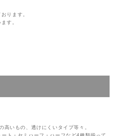
ております。
います。
！
性の高いもの、透けにくいタイプ等々。
ョート・セミハーフ・ハーフなど4種類揃って