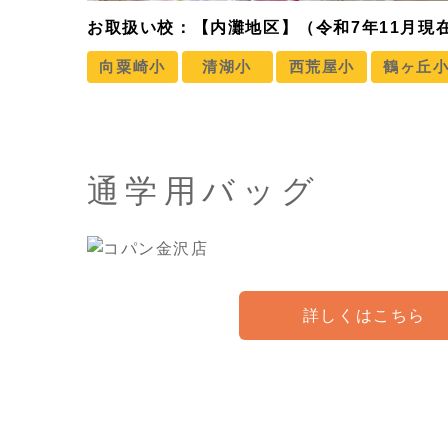
お取扱い校：【内灘地区】（令和7年11月現
向粟崎小
清湖小
西荒屋小
鶴ヶ丘
通学用バッグ
詳しくはこちら