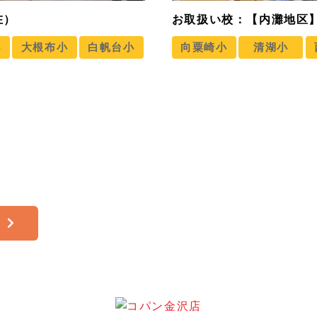
在）
お取扱い校：【内灘地区】
小
大根布小
白帆台小
向粟崎小
清湖小