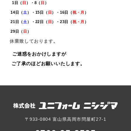
1
日（
日
）・8
（
日
）
14
日（
土
）・15日（
日
）・
16
日（
祝・月
）
21
日（
土
）・22日（
日
）・23日（
祝・月
）
29日（
日
）
休業致しております。
ご迷惑をおかけしますが
ご了承のほどお願いいたします。
〒933-0804 富山県高岡市問屋町27-1