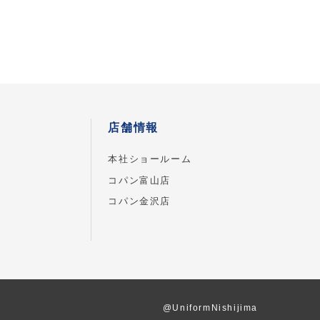
店舗情報
本社ショールーム
コパン富山店
コパン金沢店
@UniformNishijima