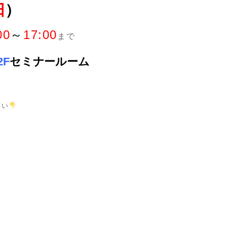
日
）
00
～
17:00
まで
2F
セミナールーム
さい