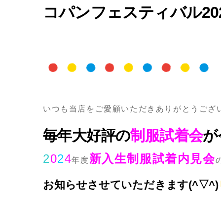
コパンフェスティバル20
いつも当店をご愛顧いただきありがとうござ
毎年大好評の
制服試着会
が
2
0
2
4
新入生制服試着内見会
年度
お知らせさせていただきます(^▽^)