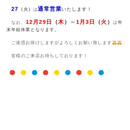
27
通常営業
（火）
は
いたします！
12
月
29日
（
木
）
～
1月3日
（
火
）
なお、
は
年
末年始休業となります。
ご迷惑お掛けしますがよろしくお願い致します
皆様のご来店お待ちしております！