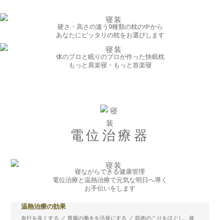
硬さ・高さの違う9種類の枕の中から
あなたにピッタリの枕をお選びします
体のプロと眠りのプロが作った快眠枕
もっと肩楽寝・もっと首楽寝
電位治療器
寝ながらできる健康管理
電位治療と温熱治療で元気な明日へ導く
お手伝いをします
温熱治療の効果
血行を良くする ／ 胃腸の働きを活発にする ／ 筋肉のこりをほぐし、疲