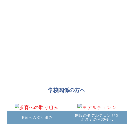
ユニフォームを通じて
心のつながりを
かっこいい・かわいい制服で
学校生活をもっと楽しく！ 快適に！
学校関係の方へ
制服のモデルチェンジを
服育への取り組み
お考えの学校様へ